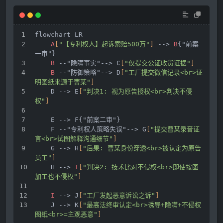
flowchart LR
A
[
"【专利权人】起诉索赔500万"
]
 --> 
B
{"前案
一审"}
B
 --"隐瞒事实"--> C
[
"仅提交公证收货证据"
]
B
 --"防御策略"--> D
[
"工厂提交微信记录<br>证
明图纸来源于曹某"
]
    D --> E
[
"判决1: 视为原告授权<br>判决不侵
权"
]
    E --> F{"前案二审"}
    F --"专利权人策略失误"--> G
[
"提交曹某录音证
言<br>试图解释沟通细节"
]
    G --> H
[
"后果: 曹某身份穿透<br>被认定为原告
员工"
]
    H --> 
I
[
"判决2: 技术比对不侵权<br>即使按图
加工也不侵权"
]
I
 --> J
[
"工厂发起恶意诉讼之诉"
]
    J --> K
[
"最高法终审认定<br>诱导+隐瞒+不侵权
图纸<br>=主观恶意"
]