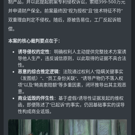
制产品，并以此提起前案专利侵权诉讼，索赔399-500万元
并申请财产保全。前案最终因“视为授权”且“技术特征不符”
双重理由判定不侵权。随后，原被告易位，工厂反起诉赔
偿。
本案的核心裁判要点在于：
诱导侵权的定性
：明确权利人主动提供完整技术方案诱
导他人生产，违反诚信原则，以此取得的证据不具合法
性。
恶意的综合推定逻辑
：法院通过权利人“隐瞒关键事实
（发图纸）”、“员工身份关联”、“诱导产物仍不落入权
项”以及“畸高索赔额”等多重因素，闭环推导出其主观恶
意。
商业诋毁的伴生性
：基于虚假/诱导性证据发起的维权
函，即便陈述了“已起诉”的事实，仍因基础事实的误导
性构成商业诋毁。