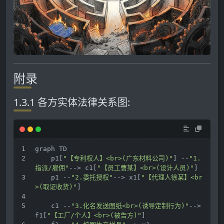
附录
1.3.1 各方实体法律关系图:
graph TD
    p1[
"【专利权人】<br>(广东材料公司)"
] --
"1.
指派/雇佣"
-
->
 c1[
"【员工曹某】<br>(设计人员)"
]
    p1 --
"2.委托授权"
-
->
 x1[
"【代理人徐某】<br
>(取证收货)"
]
    c1 --
"3.化名发送图纸<br>(诱导定制行为)"
-
->
f1[
"【工厂/个人】<br>(被告方)"
]