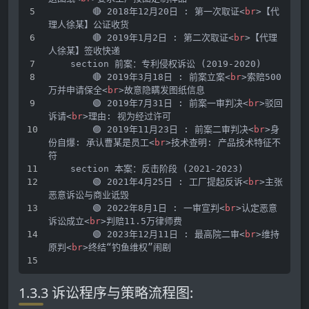
        🔴 2018年12月20日 : 第一次取证
<
br
>
【代
理人徐某】公证收货
        🔴 2019年1月2日 : 第二次取证
<
br
>
【代理
人徐某】签收快递
    section 前案：专利侵权诉讼 (2019-2020)
        🔴 2019年3月18日 : 前案立案
<
br
>
索赔500
万并申请保全
<
br
>
故意隐瞒发图纸信息
        🟢 2019年7月31日 : 前案一审判决
<
br
>
驳回
诉请
<
br
>
理由: 视为经过许可
        🟣 2019年11月23日 : 前案二审判决
<
br
>
身
份自爆: 承认曹某是员工
<
br
>
技术查明: 产品技术特征不
符
    section 本案：反击阶段 (2021-2023)
        🟢 2021年4月25日 : 工厂提起反诉
<
br
>
主张
恶意诉讼与商业诋毁
        🟢 2022年8月1日 : 一审宣判
<
br
>
认定恶意
诉讼成立
<
br
>
判赔11.5万律师费
        🟢 2023年12月11日 : 最高院二审
<
br
>
维持
原判
<
br
>
终结“钓鱼维权”闹剧
1.3.3 诉讼程序与策略流程图: