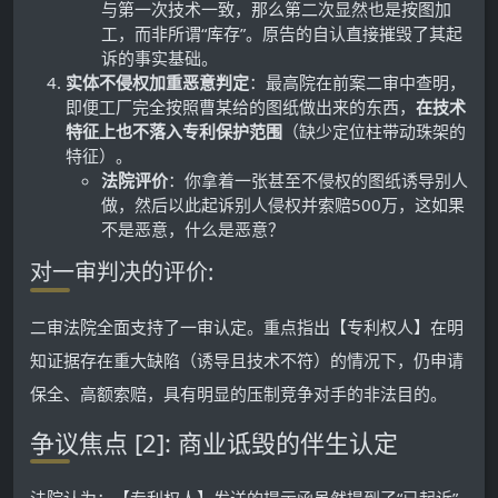
与第一次技术一致，那么第二次显然也是按图加
工，而非所谓“库存”。原告的自认直接摧毁了其起
诉的事实基础。
实体不侵权加重恶意判定
：最高院在前案二审中查明，
即便工厂完全按照曹某给的图纸做出来的东西，
在技术
特征上也不落入专利保护范围
（缺少定位柱带动珠架的
特征）。
法院评价
：你拿着一张甚至不侵权的图纸诱导别人
做，然后以此起诉别人侵权并索赔500万，这如果
不是恶意，什么是恶意？
对一审判决的评价:
二审法院全面支持了一审认定。重点指出【专利权人】在明
知证据存在重大缺陷（诱导且技术不符）的情况下，仍申请
保全、高额索赔，具有明显的压制竞争对手的非法目的。
争议焦点 [2]: 商业诋毁的伴生认定
法院认为：【专利权人】发送的提示函虽然提到了“已起诉”