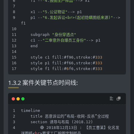
    f1 --
"4.按图生产样品"
-
->
 x1
    x1 --
"5.公证物证"
-
->
 p1
    p1 --
"6.发起诉讼<br>(起初隐瞒图纸来源)"
-
->
f1
    subgraph 
"身份穿透点"
    c1 --
"二审意外自爆员工身份"
-
->
 p1
    end
    style c1 fill:#f96,stroke:#
333
    style p1 fill:#f66,stroke:#
333
    style f1 fill:#
6
f6,stroke:#
333
1.3.2 案件关键节点时间线:
timeline
    title 恶意诉讼的“布局-收网-反杀”全过程
    section 诱导与布局 (2018.12)
        🔴 2018年12月13日 : 【员工曹某】化名发
送图纸
<
br
>
要求工厂按图定制样品