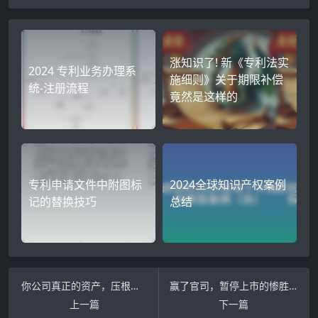
涨知识了! 新《专利法实
2024 专利业务办理系
施细则》关于期限补偿
统-注册流程
竟然是这样的
专利申请文件中附图标
2024全球知识产权案例
记的替换技巧
总结
你公司真正的资产，压根不随你姓
赢了官司，暂停上市的惨胜：隐匿报告、踩点起诉与2300万天价索赔背后的商战杀局
上一篇
下一篇