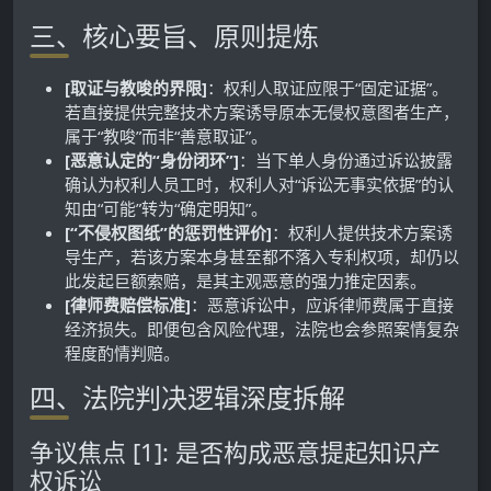
三、核心要旨、原则提炼
[取证与教唆的界限]
：权利人取证应限于“固定证据”。
若直接提供完整技术方案诱导原本无侵权意图者生产，
属于“教唆”而非“善意取证”。
[恶意认定的“身份闭环”]
：当下单人身份通过诉讼披露
确认为权利人员工时，权利人对“诉讼无事实依据”的认
知由“可能”转为“确定明知”。
[“不侵权图纸”的惩罚性评价]
：权利人提供技术方案诱
导生产，若该方案本身甚至都不落入专利权项，却仍以
此发起巨额索赔，是其主观恶意的强力推定因素。
[律师费赔偿标准]
：恶意诉讼中，应诉律师费属于直接
经济损失。即便包含风险代理，法院也会参照案情复杂
程度酌情判赔。
四、法院判决逻辑深度拆解
争议焦点 [1]: 是否构成恶意提起知识产
权诉讼