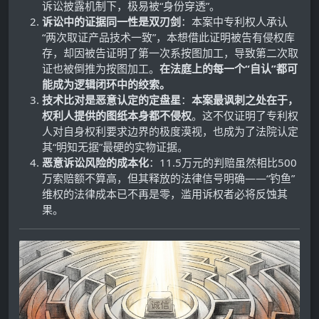
诉讼披露机制下，极易被“身份穿透”。
诉讼中的证据同一性是双刃剑
：本案中专利权人承认
“两次取证产品技术一致”，本想借此证明被告有侵权库
存，却因被告证明了第一次系按图加工，导致第二次取
证也被倒推为按图加工。
在法庭上的每一个“自认”都可
能成为逻辑闭环中的绞索。
技术比对是恶意认定的定盘星
：
本案最讽刺之处在于，
权利人提供的图纸本身都不侵权
。这不仅证明了专利权
人对自身权利要求边界的极度漠视，也成为了法院认定
其“明知无据”最硬的实物证据。
恶意诉讼风险的成本化
：11.5万元的判赔虽然相比500
万索赔额不算高，但其释放的法律信号明确——“钓鱼”
维权的法律成本已不再是零，滥用诉权者必将反蚀其
果。