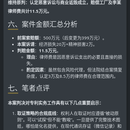
维持原判：认定恶意诉讼与商业诋毁成立，赔偿工厂及李某
律师费共计11.5万元。
六、案件金额汇总分析
前案索赔额
：500万元（后变更为399万元）。
本案诉请
：经济损失20万+精神损害2万。
判赔金额
：
11.5万元
。
理由
：律师费是因恶意诉讼支出的必要且直接的损
失。
酌定因素
：虽然包含风险代理，但法院结合案情复
杂度，认定3万及8.5万的律师费在合理范围内。
七、笔者点评
本案判决对专利实务工作具有以下几点重要启示：
取证策略的合规底线
：权利人在取证时应遵循“被动原
则”。可以“试探”但不能“教唆”。一旦提供了完整技术图
纸，哪怕是化名提供，在现代通讯存证（微信记录）和