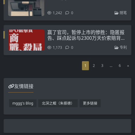
赢了官司，暂停上市的惨胜：隐匿报
告、踩点起诉与2300万天价索赔背后
的商战杀局
1,173
0
专利
1
2
3
...
6
»
友情链接
mggg's Blog
北溟之鲲（朱振德）
更多链接