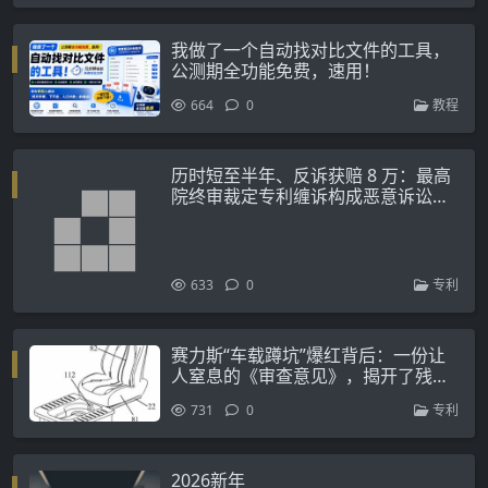
我做了一个自动找对比文件的工具，
公测期全功能免费，速用！
664
0
教程
历时短至半年、反诉获赔 8 万：最高
院终审裁定专利缠诉构成恶意诉讼的
审查边界
633
0
专利
赛力斯“车载蹲坑”爆红背后：一份让
人窒息的《审查意见》，揭开了残酷
真相
731
0
专利
2026新年
1,242
0
随笔