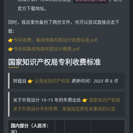
官方下载地址。
同时，我这里也备份了两份文件，也可以尝试直接点击下
载：
👉
专利收费、集成电路布图设计收费标准.pdf
👉
专利和集成电路布图设计缴费.pdf
国家知识产权局专利收费标准
转载自 👉
云南省知识产权局
更新时间：2023 年 8 月
关于外观设计 10-15 年的年费出处 👉
国家知识产权局
关于外观设计专利年费、单独指定费有关事项的公告
国内部分（人民币：
元）