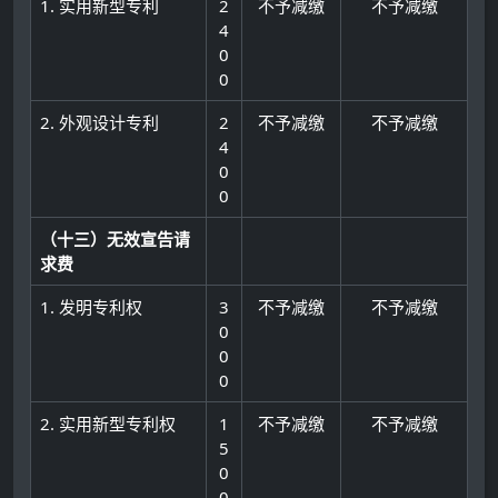
1. 实用新型专利
2
不予减缴
不予减缴
4
0
0
2. 外观设计专利
2
不予减缴
不予减缴
4
0
0
（十三）无效宣告请
求费
1. 发明专利权
3
不予减缴
不予减缴
0
0
0
2. 实用新型专利权
1
不予减缴
不予减缴
5
0
0