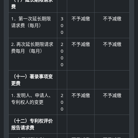
费
1．第一次延长期限
3
不予减缴
不予减缴
请求费（每月）
0
0
2. 再次延长期限请求
2
不予减缴
不予减缴
费每月 （每月）
0
0
0
（十一）著录事项变
更费
1. 发明人、申请人、
2
不予减缴
不予减缴
专利权人的变更
0
0
（十二）专利权评价
报告请求费