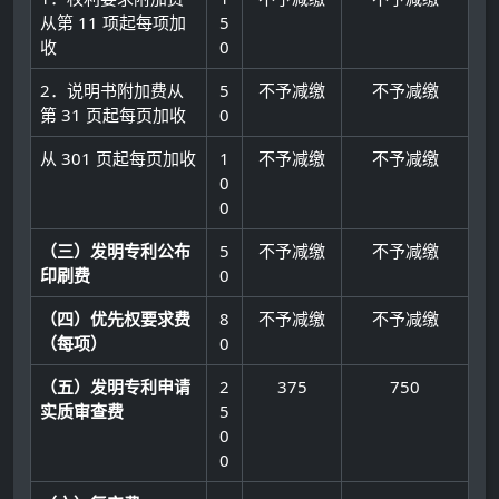
从第 11 项起每项加
5
收
0
2．说明书附加费从
5
不予减缴
不予减缴
第 31 页起每页加收
0
从 301 页起每页加收
1
不予减缴
不予减缴
0
0
（三）发明专利公布
5
不予减缴
不予减缴
印刷费
0
（四）优先权要求费
8
不予减缴
不予减缴
（每项）
0
（五）发明专利申请
2
375
750
实质审查费
5
0
0