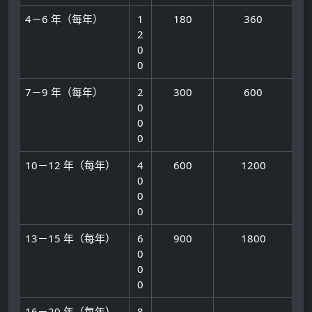
4－6 年（每年）
1
180
360
2
0
0
7－9 年（每年）
2
300
600
0
0
0
10－12 年（每年）
4
600
1200
0
0
0
13－15 年（每年）
6
900
1800
0
0
0
16－20 年（每年）
8