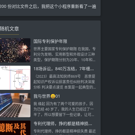
200 份对比文件之后，我把这个小程序重新看了一遍
随机文章
国际专利保护年限
世界主要国家专利保护期限 在我国，专
利分为发明、实用新型和外观设计三种
类型，保护期限分别为20年、10年和1
0...
18场诉讼，840万冻结，7年缠斗：最高院终审改判，全额支持百万索赔并“穿透”追责实际控制人
（2023）最高法知民终869号 恶意提
起知识产权诉讼损害责任纠纷判决深度
分析 判决要点速览 本案是一起典型的...
我与世界😄01
我 缘起 因为有了两个可爱的孩子，因
为已经 40 岁了，我的人生已经过了一
半了，所以想要留下一些记录，让可爱
的...
专利代理师，挣的都是精神损失费
专利代理师，挣的都是精神损失费 最近