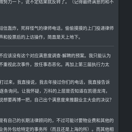
微努力一下，说不定结果就反转了。（记得最终满意的和不
短信轰炸，死样怪气的律师电话，偷偷摸摸的上门投递律师
声和投票后的上访操作，简直是天上地下。
不应该没有这个对应满意度调查-解聘的预案。我只能认为
不重视此次事件，放任事态恶化。再加上第三届执行力太
话打过来，我直接说，我去年接过你们的电话，我直接告诉
要逐条询问。让我怀疑，万科的上层是否知道在凯德龙湾，
说想要再博一把，自己出个满意度来推翻业主大会的决议？
是有自己的长期法律顾问的，不过可能讨要物业费和其他的
业务外包给特定的事务所（而且还是上海的所）。而其他相