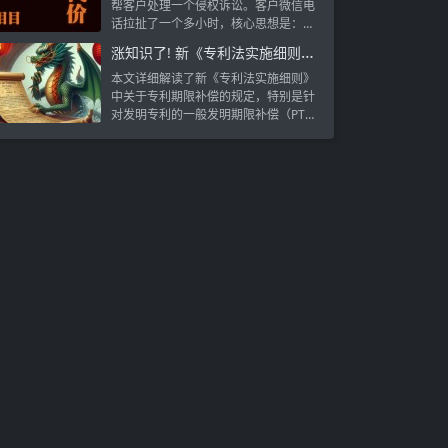
帮客户处理一个侵权诉讼。客户微信电
话拉扯了一个多小时，核心思想是：这
个产品...
涨知识了! 新《专利法实施细则》关于期限补偿竟然是这样的
本文详细解读了新《专利法实施细则》
中关于专利期限补偿的规定，特别是针
对发明专利的一般发明期限补偿（PT
A）和药品发明期限补偿（PTE）。文
章阐述了补偿的法律依据、申请人资
格、补偿期限的确定方法以及实际操作
流程。通过具体案例分析，文章指导专
利权人如何在满足条件的情况下申请期
限补偿，以及如何计算补偿天数。同
时，文章指出了实务中存在的不确定性
问题，如补偿费用的缴纳和补偿期限的
具体应用。对于希望了解如何合法延长
专利保护期的专利权人和相关专业人
士，本文提供了宝贵的信息和指导。