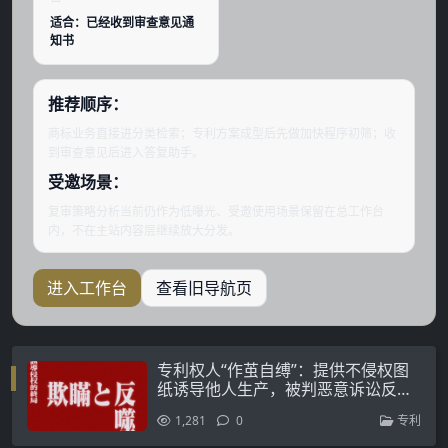
适合：已经收到审查意见通
知书
推荐顺序：
商标业务直接进分类检索；专利方案成型后先做加快程序初筛；收
到审查意见后进入答复助手。
受邀场景：
复审策略分析当前仍作为低曝光、受邀使用场景保留在总工作台
内，不在主站内容层继续放大分发。
进入工作台
查看旧导航页
专利权人“作茧自缚”：提供不侵权图
纸诱导他人生产，被判恶意诉讼反赔
11.5万
1,281
0
专利