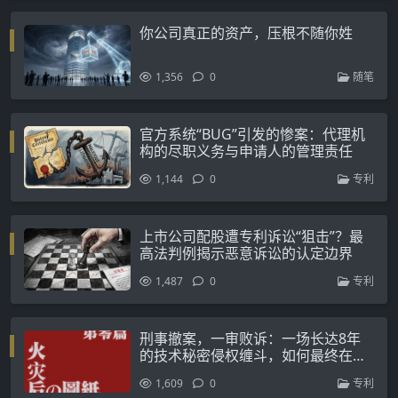
你公司真正的资产，压根不随你姓
1,356
0
随笔
官方系统“BUG”引发的惨案：代理机
构的尽职义务与申请人的管理责任
1,144
0
专利
上市公司配股遭专利诉讼“狙击”？最
高法判例揭示恶意诉讼的认定边界
1,487
0
专利
刑事撤案，一审败诉：一场长达8年
的技术秘密侵权缠斗，如何最终在最
高法惊天逆转？
1,609
0
专利