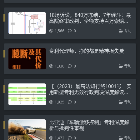
18场诉讼，840万冻结，7年缠斗：最
高院终审改判，全额支持百万索赔并
“穿透”追责实际控制人
1,566
0
专利
专利代理师，挣的都是精神损失费
1,330
0
专利
【（2023）最高法知行终1001号 实
用新型专利无效行政判决深度解读报
告】
1,925
0
专利
比亚迪『车辆漂移控制』专利深度解
析与批判性审视
1,472
0
专利