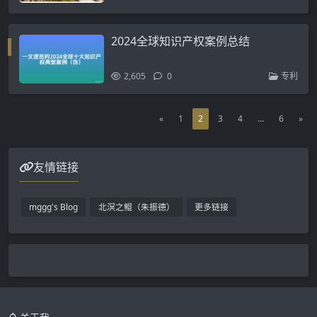
2024全球知识产权案例总结
2,605
0
专利
«
1
2
3
4
...
6
»
友情链接
mggg's Blog
北溟之鲲（朱振德）
更多链接