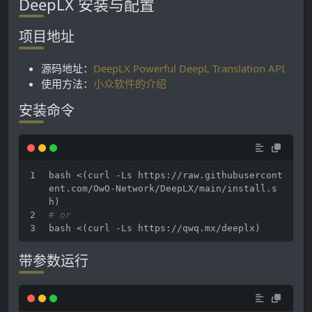
DeepLX 安装与配置
项目地址
源码地址：
DeepLX Powerful DeepL Translation API
使用方法：
小众软件的介绍
安装命令
bash <(curl -Ls https://raw.githubusercont
ent.com/OwO-Network/DeepLX/main/install.s
h)
# or
bash <(curl -Ls https://qwq.mx/deeplx)
带参数运行