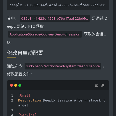
其中，
是通过 D
085b844f-423d-4293-b76e-f7aa822bd6cc
eepL 网站，F12 获取
获取的会话 I
Application-Storage-Cookies-Deepl-dl_session
D。
修改自启动配置
通过命令
，
sudo nano /etc/systemd/system/deeplx.service
修改配置文件：
[Unit]
Description
=DeepLX Service After=network.t
arget
[Service]