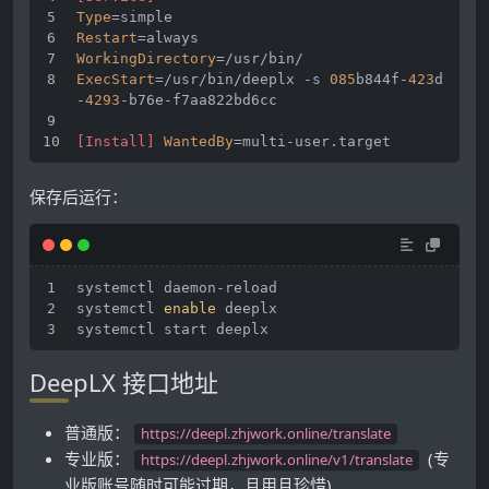
Type
=simple 
Restart
=always 
WorkingDirectory
=/usr/bin/ 
ExecStart
=/usr/bin/deeplx -s 
085
b844f-
423
d
-
4293
-b76e-f7aa822bd6cc
[Install]
WantedBy
=multi-user.target
保存后运行：
systemctl daemon-reload
systemctl 
enable
 deeplx
systemctl start deeplx
DeepLX 接口地址
普通版：
https://deepl.zhjwork.online/translate
专业版：
(专
https://deepl.zhjwork.online/v1/translate
业版账号随时可能过期，且用且珍惜)