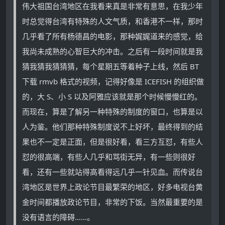
伟大祖国台湾地区在我看来真是非常有意思，在我少年
时总觉得台湾有特殊的人文气质，和香港不一样，那时
几乎看了所有杨德昌的电影，那种娓娓道来的感觉，给
我尚未成熟的心智巨大的冲击。之后有一段时间就是我
猜我猜我猜猜猜，每个星期五等着种子上线，然后 BT
下载 rmvb 格式的视频，记得好像是 ICEFISH 的组织做
的，大 S、小 S 以及阿雅应该就是那个时候慢慢红的。
而现在，算是了解另一种特殊的制度的窗口，也算是以
人为鉴。他们那种特殊制度说不上好坏，最终得到的结
果也不一定是正面，但是很好看，看三方互怼，有些人
怼的很高端，有些人几乎和骂街无异，有一些则很好
看，还有一些就站得高看得远几乎一针见血。而传说台
湾地区是世界上政论节目最繁荣的地区，好多电视台黄
金时间都播放政论节目，非常的下饭。当然最重要的是
没有语言的障碍……。