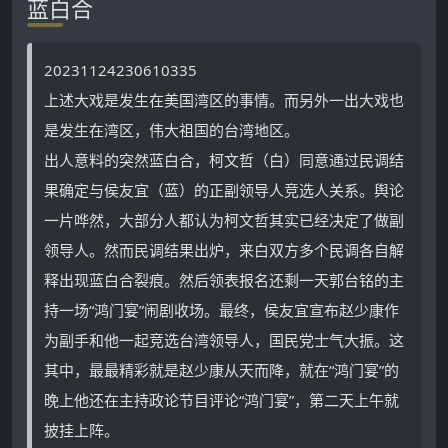
蓝白合
20231124230610335
上述大戏是发生在美国湾区的事情。而另外一出大戏也
是发生在湾区，伟大祖国的台湾地区。
出人意料的突然蓝白合，柯文哲（白）同意通过民调结
果确定与侯友宜（蓝）的正副领导人竞选人关系。舆论
一片哗然，大部分人都认为柯文哲其实已经决定了做副
领导人。然而民调结果出炉，来白双方多个民调各自解
释出现蓝白合裂痕。然后领表报名还剩一天郭台铭的主
持一场“鸿门宴”闹剧收场。最终，侯友宜宣布赵少康作
为副手和他一起竞选台湾领导人，国民党士气大振。这
其中，最最精彩就是赵少康从天而降，就在“鸿门宴”的
晚上他还在主持政论节目评论“鸿门宴”，第二天上午就
披挂上阵。