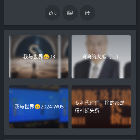
0
我与世界😀03
湾湾的大瓜（二）
专利代理师，挣的都是
我与世界😀2024-W05
精神损失费