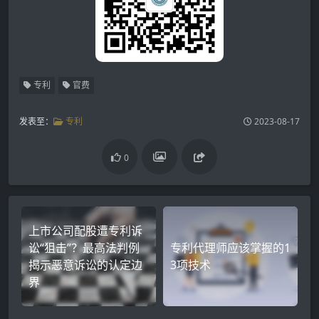
专利
官费
发表至：
专利
2023-08-17
0
上市公司配股遭专利诉
讼“狙击”？最高法判例
专利代理师应该掌握的1
揭示恶意诉讼的认定边
3项技术
界