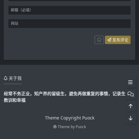
韩国专利的保护期限
欧洲专利的保护期限
德国专利的保护期限
发布评论
英国专利的保护期限
法国专利的保护期限
意大利专利的保护期限
关于我
俄罗斯专利的保护期限
经常不务正业，知产界的留级生，避免再做重复的事情，记录生活的
加拿大专利的保护期限
教训和幸福
澳大利亚专利的保护期限
Theme Copyright Puock
新西兰专利的保护期限
Theme by
Puock
巴西专利的保护期限