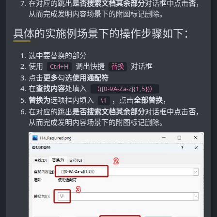
在对应的跳出
是否搜索文档其余部分
对话框中点击
否
，
从而完成发明内容场景下的附图标记删除。
具体的实施例场景下的操作步骤如下：
选中要替换的部分
使用
调出快捷
对话框
Ctrl+H
替换
点击
更多
勾选
使用通配符
在
查找内容
处填入
（([0-9A-Za-z]{1,5})）
替换为
选项框内填入
，点击
全部替换
，
\1
在对应的跳出
是否搜索文档其余部分
对话框中点击
否
，
从而完成发明内容场景下的附图标记删除。