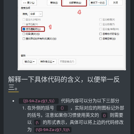
解释一下具体代码的含义，以便举一反
三。
代码内容可以分为以下三部分
（[0-9A-Za-z]{1,5}）
在外侧的括号
，实际对应的附图标记外部
（）
的括号。注意如果你习惯使用英文的
则需要
()
以
的形式表示，具体可以将上边的代码修改
(\
为
(\[0-9A-Za-z]{1,5})\